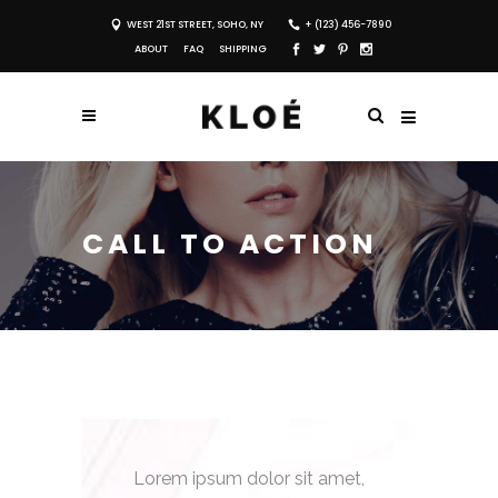
WEST 21ST STREET, SOHO, NY
+ (123) 456-7890
ABOUT
FAQ
SHIPPING
CALL TO ACTION
Lorem ipsum dolor sit amet,