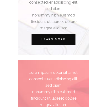
consectetuer adipiscing elit,
sed diam
nonummy nibh euismod
tincidunt ut laoreet dolore
magna aliquam
LEARN MORE
Lorem ipsum dolor sit amet,
consectetuer adipiscing elit,
sed diam
nonummy nibh euismod
tincidunt ut laoreet dolore
magna aliquam