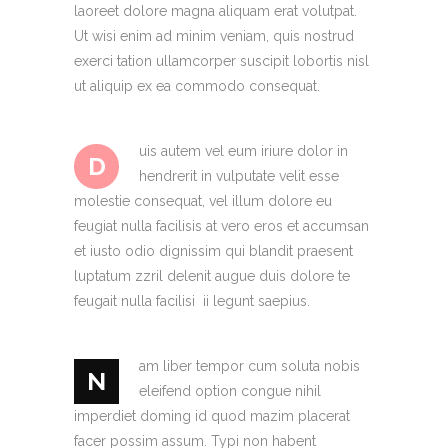
laoreet dolore magna aliquam erat volutpat.
Ut wisi enim ad minim veniam, quis nostrud
exerci tation ullamcorper suscipit lobortis nisl
ut aliquip ex ea commodo consequat.
uis autem vel eum iriure dolor in
D
hendrerit in vulputate velit esse
molestie consequat, vel illum dolore eu
feugiat nulla facilisis at vero eros et accumsan
et iusto odio dignissim qui blandit praesent
luptatum zzril delenit augue duis dolore te
feugait nulla facilisi ii legunt saepius.
am liber tempor cum soluta nobis
N
eleifend option congue nihil
imperdiet doming id quod mazim placerat
facer possim assum. Typi non habent