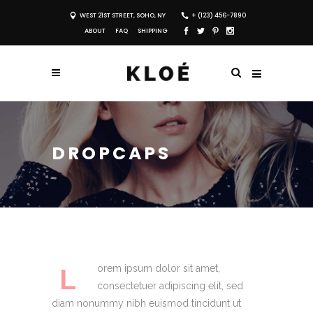
WEST 21ST STREET, SOHO, NY
+ (123) 456-7890
ABOUT
FAQ
SHIPPING
DROPCAPS
L
orem ipsum dolor sit amet,
consectetuer adipiscing elit, sed
diam nonummy nibh euismod tincidunt ut