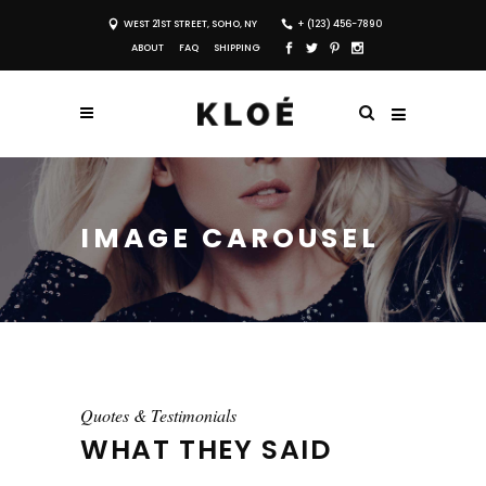
WEST 21ST STREET, SOHO, NY
+ (123) 456-7890
ABOUT
FAQ
SHIPPING
IMAGE CAROUSEL
Quotes & Testimonials
WHAT THEY SAID