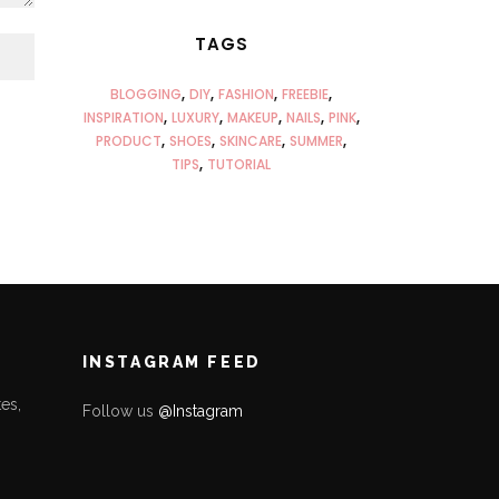
TAGS
BLOGGING
DIY
FASHION
FREEBIE
INSPIRATION
LUXURY
MAKEUP
NAILS
PINK
PRODUCT
SHOES
SKINCARE
SUMMER
TIPS
TUTORIAL
INSTAGRAM FEED
es,
Follow us
@Instagram