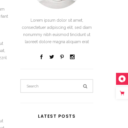
se
rum
fiant
Lorem ipsum dolor sit amet,
ase
consectetuer adipiscing elit, sed diam
e.
nonummy nibh euismod tincidunt ut
laoreet dolore magna aliquam erat
ut
at,
zril
LATEST POSTS
ut