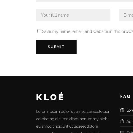
Save my name, email, and website in this brows
FAQ
Lor
Lorem ipsum dolor sit amet, consectetuer
adipiscing elit, sed diam nonummy nibh
Adi
euismod tincidunt ut laoreet dolore
Eui