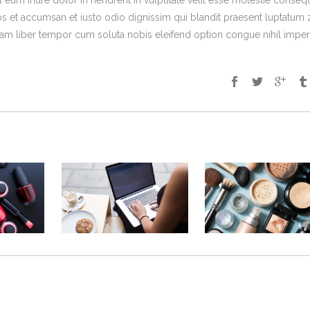
um iriure dolor in hendrerit in vulputate velit esse molestie consequ
eros et accumsan et iusto odio dignissim qui blandit praesent luptatum z
. Nam liber tempor cum soluta nobis eleifend option congue nihil imper