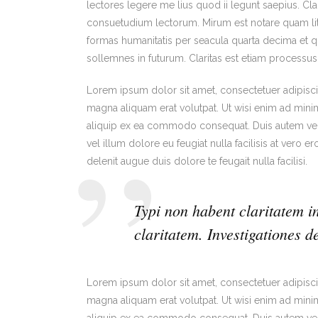
lectores legere me lius quod ii legunt saepius. C
consuetudium lectorum. Mirum est notare quam lit
formas humanitatis per seacula quarta decima et q
sollemnes in futurum. Claritas est etiam process
Lorem ipsum dolor sit amet, consectetuer adipisc
magna aliquam erat volutpat. Ut wisi enim ad minim 
aliquip ex ea commodo consequat. Duis autem vel e
vel illum dolore eu feugiat nulla facilisis at vero 
delenit augue duis dolore te feugait nulla facilisi.
Typi non habent claritatem in
claritatem. Investigationes d
Lorem ipsum dolor sit amet, consectetuer adipisc
magna aliquam erat volutpat. Ut wisi enim ad minim 