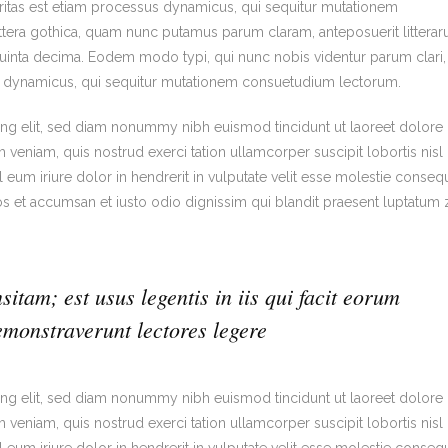
to
laritas est etiam processus dynamicus, qui sequitur mutationem
increa
tera gothica, quam nunc putamus parum claram, anteposuerit littera
or
uinta decima. Eodem modo typi, qui nunc nobis videntur parum clari, 
decre
us dynamicus, qui sequitur mutationem consuetudium lectorum.
volum
ing elit, sed diam nonummy nibh euismod tincidunt ut laoreet dolore
veniam, quis nostrud exerci tation ullamcorper suscipit lobortis nisl 
um iriure dolor in hendrerit in vulputate velit esse molestie consequ
eros et accumsan et iusto odio dignissim qui blandit praesent luptatum z
sitam; est usus legentis in iis qui facit eorum
emonstraverunt lectores legere
ing elit, sed diam nonummy nibh euismod tincidunt ut laoreet dolore
veniam, quis nostrud exerci tation ullamcorper suscipit lobortis nisl 