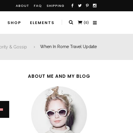
ABOUT
FAQ
SHIPPING
SHOP
ELEMENTS
(0)
brity & Gossip
When In Rome Travel Update
ABOUT ME AND MY BLOG
own