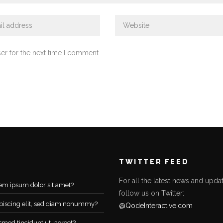
er for the next time I comment.
TWITTER FEED
For all the latest news and updat
em ipsum dolor sit amet?
follow us on Twitter:
piscing elit, sed diam nonummy?
@QodeInteractive.com
smod tincidunt ut laoreet?