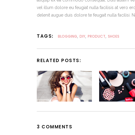
aliquip ex ea commodo consequat. Duis autem vel e
vel illum dolore eu feugiat nulla facilisis at vero 
delenit augue duis dolore te feugait nulla facilisi
TAGS:
BLOGGING
,
DIY
,
PRODUCT
,
SHOES
RELATED POSTS:
3 COMMENTS