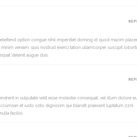
REP
eleifend option congue nihil imperdiet doming id quod mazim place
minim veniam, quis nostrud exerci tation ullamcorper suscipit lobort
quat delenit augue duis.
REP
ndrerit in vulputate velit esse molestie consequat, vel illum dolore e
et accumsan et iusto odio dignissim qui blandit praesent luptatum zzril
lla facilisi.