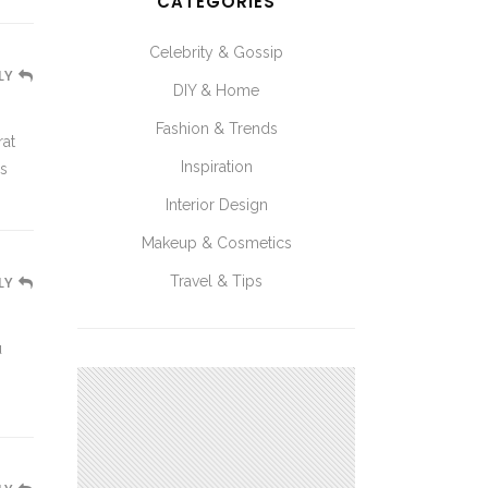
CATEGORIES
Celebrity & Gossip
LY
DIY & Home
Fashion & Trends
rat
Inspiration
is
Interior Design
Makeup & Cosmetics
Travel & Tips
LY
u