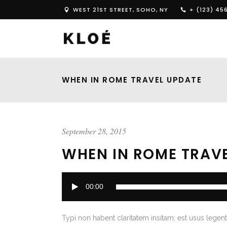
WEST 21ST STREET, SOHO, NY
+ (123) 45
WHEN IN ROME TRAVEL UPDATE
September 28, 2015
WHEN IN ROME TRAV
Audio
00:00
Player
Typi non habent claritatem insitam; est usus legenti