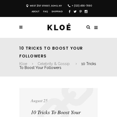
WEST 21ST STREET, SOHO, NY
+ (123) 456-7890
ABOUT
FAQ
SHIPPING
10 TRICKS TO BOOST YOUR
FOLLOWERS
Kloe
Celebrity & Gossip
10 Tricks
To Boost Your Followers
August 25, 2015
10 Tricks To Boost Your