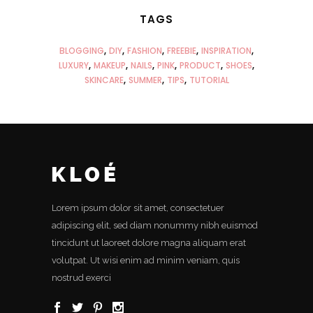
TAGS
BLOGGING
DIY
FASHION
FREEBIE
INSPIRATION
LUXURY
MAKEUP
NAILS
PINK
PRODUCT
SHOES
SKINCARE
SUMMER
TIPS
TUTORIAL
Lorem ipsum dolor sit amet, consectetuer
adipiscing elit, sed diam nonummy nibh euismod
tincidunt ut laoreet dolore magna aliquam erat
volutpat. Ut wisi enim ad minim veniam, quis
nostrud exerci