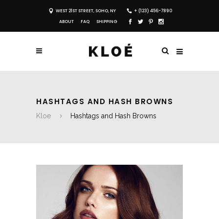
WEST 21ST STREET, SOHO, NY
+ (123) 456-7890
ABOUT
FAQ
SHIPPING
HASHTAGS AND HASH BROWNS
Kloe
Hashtags and Hash Browns