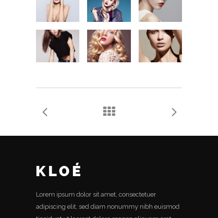
Lorem ipsum dolor sit amet, consectetuer
adipiscing elit, sed diam nonummy nibh euismod