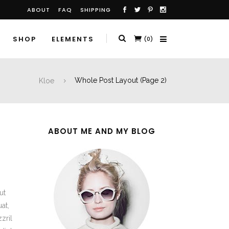
ABOUT
FAQ
SHIPPING
SHOP
ELEMENTS
(0)
Kloe
Whole Post Layout
(Page 2)
ABOUT ME AND MY BLOG
ut
at,
zril