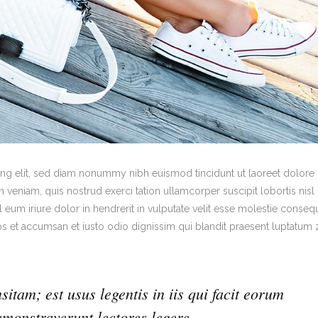
ing elit, sed diam nonummy nibh euismod tincidunt ut laoreet dolore
veniam, quis nostrud exerci tation ullamcorper suscipit lobortis nisl 
um iriure dolor in hendrerit in vulputate velit esse molestie consequ
eros et accumsan et iusto odio dignissim qui blandit praesent luptatum z
sitam; est usus legentis in iis qui facit eorum
emonstraverunt lectores legere