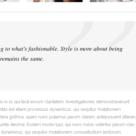
g to what's fashionable. Style is more about being
 remains the same.
s in iis qui facit eorum claritatem. Investigationes demonstraverunt
laritas est etiam processus dynamicus, qui sequitur mutationem
tera gothica, quam nunc putamus parum claram, anteposuerit littera
uinta decima. Eodem modo typi, qui nunc nobis videntur parum clari, 
us dynamicus, qui sequitur mutationem consuetudium lectorum.