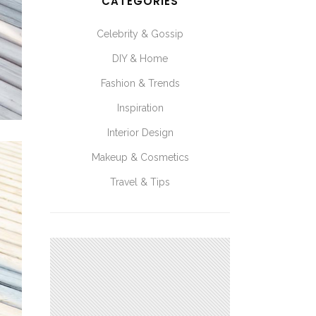
CATEGORIES
Celebrity & Gossip
DIY & Home
Fashion & Trends
Inspiration
Interior Design
Makeup & Cosmetics
Travel & Tips