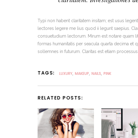
Typi non habent claritatem insitam; est usus legenti
lectores legere me lius quod ii legunt saepius. C
consuetudium lectorum. Mirum est notare quam lit
formas humanitatis per seacula quarta decima et q
sollemnes in futurum. Claritas est etiam process
TAGS:
LUXURY
,
MAKEUP
,
NAILS
,
PINK
RELATED POSTS: