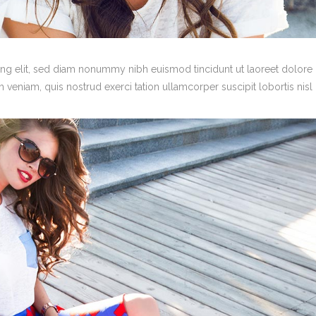
ing elit, sed diam nonummy nibh euismod tincidunt ut laoreet dolore
veniam, quis nostrud exerci tation ullamcorper suscipit lobortis nisl 