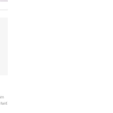
rum
fiant