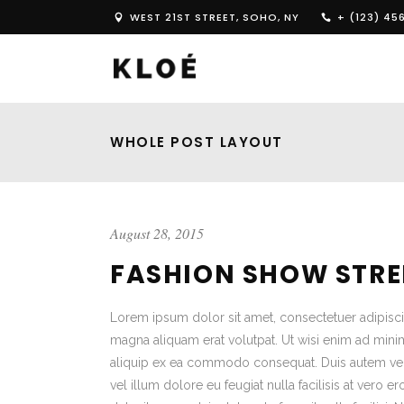
WEST 21ST STREET, SOHO, NY
+ (123) 45
WHOLE POST LAYOUT
August 28, 2015
FASHION SHOW STRE
Lorem ipsum dolor sit amet, consectetuer adipisc
magna aliquam erat volutpat. Ut wisi enim ad minim 
aliquip ex ea commodo consequat. Duis autem vel e
vel illum dolore eu feugiat nulla facilisis at vero 