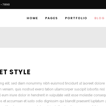
6-7890
HOME
PAGES
PORTFOLIO
BLOG
ET STYLE
ing elit, sed diam nonummy nibh euismod tincidunt ut laoreet dolore
veniam, quis nostrud exerci tation ullamcorper suscipit lobortis nisl 
um iriure dolor in hendrerit in vulputate velit esse molestie consequ
eros et accumsan et iusto odio dignissim qui blandit praesent luptatum z