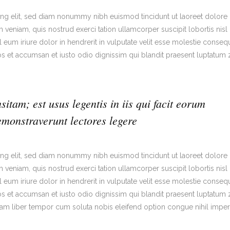
ing elit, sed diam nonummy nibh euismod tincidunt ut laoreet dolore
veniam, quis nostrud exerci tation ullamcorper suscipit lobortis nisl 
um iriure dolor in hendrerit in vulputate velit esse molestie consequ
eros et accumsan et iusto odio dignissim qui blandit praesent luptatum z
sitam; est usus legentis in iis qui facit eorum
emonstraverunt lectores legere
ing elit, sed diam nonummy nibh euismod tincidunt ut laoreet dolore
veniam, quis nostrud exerci tation ullamcorper suscipit lobortis nisl 
um iriure dolor in hendrerit in vulputate velit esse molestie consequ
eros et accumsan et iusto odio dignissim qui blandit praesent luptatum z
. Nam liber tempor cum soluta nobis eleifend option congue nihil imper