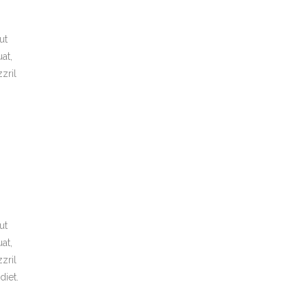
ut
at,
zril
ut
at,
zril
diet.