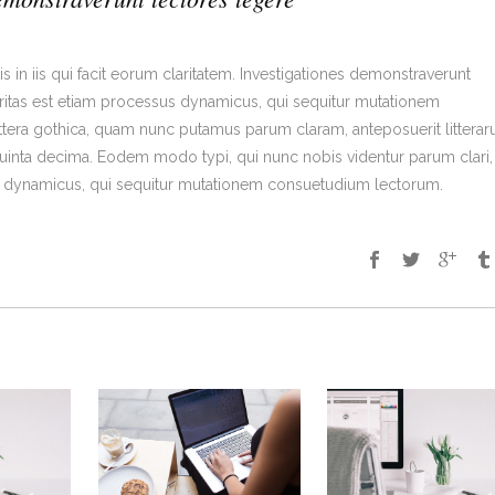
s in iis qui facit eorum claritatem. Investigationes demonstraverunt
laritas est etiam processus dynamicus, qui sequitur mutationem
tera gothica, quam nunc putamus parum claram, anteposuerit littera
uinta decima. Eodem modo typi, qui nunc nobis videntur parum clari, 
us dynamicus, qui sequitur mutationem consuetudium lectorum.