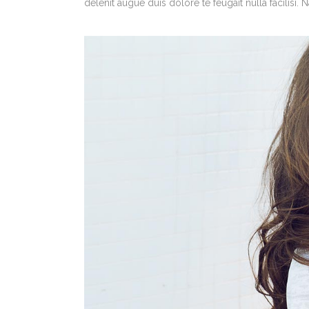
delenit augue duis dolore te feugait nulla facilisi